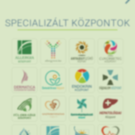
SPECIALIZÁLT KÖZPONTOK