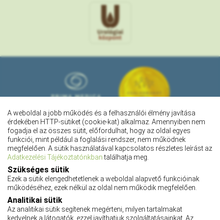
A weboldal a jobb működés és a felhasználói élmény javítása
érdekében HTTP-sütiket (cookie-kat) alkalmaz. Amennyiben nem
fogadja el az összes sütit, előfordulhat, hogy az oldal egyes
funkciói, mint például a foglalási rendszer, nem működnek
megfelelően. A sütik használatával kapcsolatos részletes leírást az
Adatkezelési Tájékoztatónkban
találhatja meg.
Szükséges sütik
Ezek a sütik elengedhetetlenek a weboldal alapvető funkcióinak
működéséhez, ezek nélkül az oldal nem működik megfelelően.
Pályázatok
Analitikai sütik
Adatkezelési tájékoztató
Az analitikai sütik segítenek megérteni, milyen tartalmakat
Adatvédelmi tájékoztató
kedvelnek a látogatók, ezzel javíthatjuk szolgáltatásainkat. Az