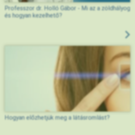
Professzor dr. Holló Gábor - Mi az a zöldhályog
és hogyan kezelhető?
Hogyan előzhetjük meg a látásromlást?