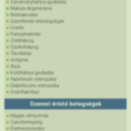
Szivárványhártya-gyulladás
Makula degeneráció
Retinaleválás
Szemfenéki érbetegségek
Uveitis
Panophtalmitis
Zöldhályog
Szürkehályog
Távollátás
Astigmia
Árpa
Kötőhártya gyulladás
Hipertenzív retinopátia
Diabéteszes retinopátia
Endoftalmitisz
Szemet érintő betegségek
Magas vérnyomás
Cukorbetegség
Érelmeszesedés