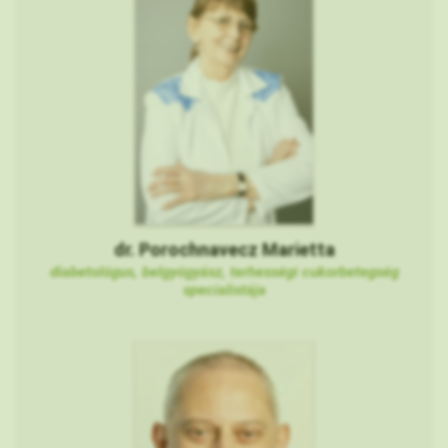
dr. Porochnavecz Marietta
diabetológus, belgyógyász, terhességi cukorbetegség
specialistája