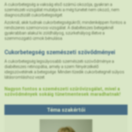
A cukorbetegség a vakság első számú okozója, gyakran a
szemészeti vizsgálat mutatja ki a még tünetet nem okozó, nem
diagnosztizált cukorbetegséget.
Azoknál, akik tudnak cukorbetegségükről, mindenképpen fontos a
rendszeres szemorvosi vizsgálat. A diabéteszes betegeknél
gyakrabban alakul ki zöldhályog, szürkehályog illetve a
szemmozgató izmok bénulása.
Cukorbetegség szemészeti szövődményei
A cukorbetegség legsúlyosabb szemészeti szövődménye a
diabéteszes retinopátia, amely a szem fényérzékelő
idegszövetének a betegsége. Minden tízedik cukorbetegnél súlyos
látásromláshoz vezet.
Nagyon fontos a szemészeti szűrővizsgálat, mivel a
szövődmények sokáig tünetmentesek maradhatnak!
Téma szakértői