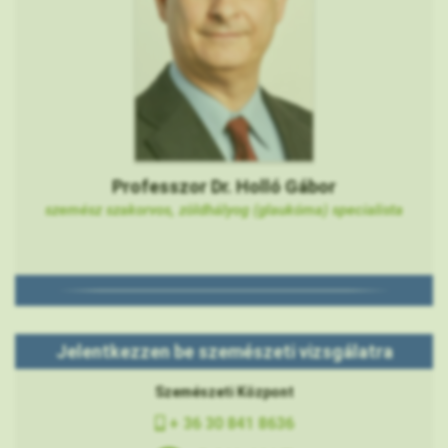
Professzor Dr. Holló Gábor
szemész szakorvos, zöldhályog (glaukóma) specialista
Jelentkezzen be szemészeti vizsgálatra
Szemészeti Központ
+ 36 30 841 8636