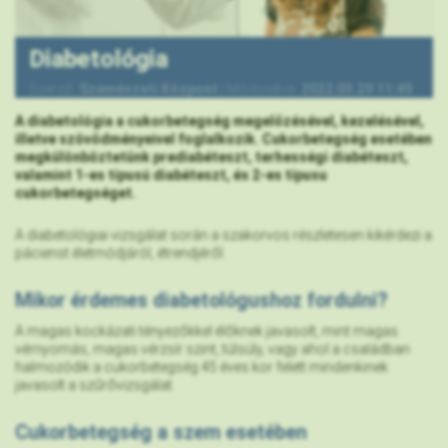
Diabetológia
Szerző:
Szemészeti Központ
|
Módosítva:
2022.03.29 11:49
A diabetológia a cukorbetegség megelőzésével, kezelésével,
illetve szövődményeivel foglalkozik. Cukorbetegség esetében
megkülönböztetünk prediabéteszt, terhességi diabéteszt,
valamint 1-es típusú diabéteszt, és 2-es típusu
cukorbetegséget.
A diabetológiai vizsgálat során a szakorvos részletesen kikérdezi a
pácienst életmódjáról, étrendjéről.
Mikor érdemes diabetológushoz fordulni?
A magas kockázati tényezőkkel élőknek javasolt, mint magas
vérnyomás, magas vérzsír szint, túlsúly, vagy ahol a családban
halmozódik a cukorbetegség.45 éves kor felett mindenkinek
javasolt a szűrővizsgálat.
Cukorbetegség a szem esetében