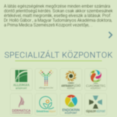
A látás egészségének megőrzése minden ember számára
döntő jelentőségű kérdés. Sokan csak akkor szembesülnek
értékével, miatt megromlik, esetleg elveszik a látásuk. Prof.
Dr. Holló Gábor , a Magyar Tudományos Akadémia doktora,
a Prima Medica Szemészeti Központ vezetője, ...
SPECIALIZÁLT KÖZPONTOK