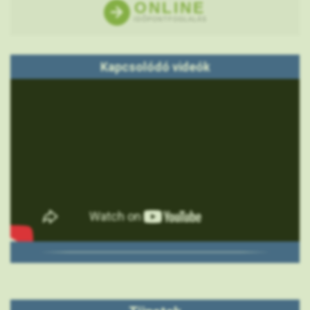
ONLINE
IDŐPONTFOGLALÁS
Kapcsolódó videók