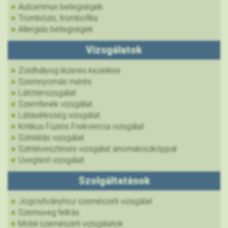
Autoimmun betegségek
Trombózis, trombofília
Allergiás betegségek
Vizsgálatok
Zöldhályog lézeres kezelése
Szemnyomás mérés
Látótérvizsgálat
Szemfenék vizsgálat
Látásélesség vizsgálat
Kritikus Fúziós Frekvencia vizsgálat
Színlátás vizsgálat
Színtévesztéses vizsgálat anomaloszkóppal
Üvegtest vizsgálat
Szolgáltatások
Jogosítványhoz szemészeti vizsgálat
Szemüveg felírás
Mobil szemészeti vizsgálatok