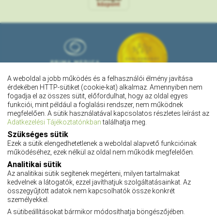
A weboldal a jobb működés és a felhasználói élmény javítása
érdekében HTTP-sütiket (cookie-kat) alkalmaz. Amennyiben nem
fogadja el az összes sütit, előfordulhat, hogy az oldal egyes
funkciói, mint például a foglalási rendszer, nem működnek
megfelelően. A sütik használatával kapcsolatos részletes leírást az
Adatkezelési Tájékoztatónkban
találhatja meg.
Szükséges sütik
Ezek a sütik elengedhetetlenek a weboldal alapvető funkcióinak
működéséhez, ezek nélkül az oldal nem működik megfelelően.
Pályázatok
Analitikai sütik
Adatkezelési tájékoztató
Az analitikai sütik segítenek megérteni, milyen tartalmakat
Adatvédelmi tájékoztató
kedvelnek a látogatók, ezzel javíthatjuk szolgáltatásainkat. Az
Impresszum
összegyűjtött adatok nem kapcsolhatók össze konkrét
Karrier
személyekkel.
ÁSZF
A sütibeállításokat bármikor módosíthatja böngészőjében.