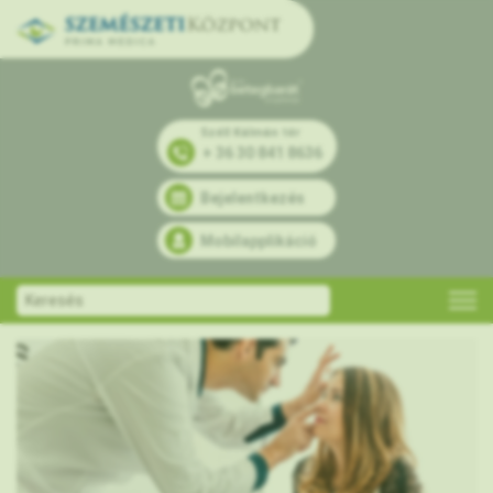
Széll Kálmán tér
+ 36 30 841 8636
Bejelentkezés
Mobilapplikáció