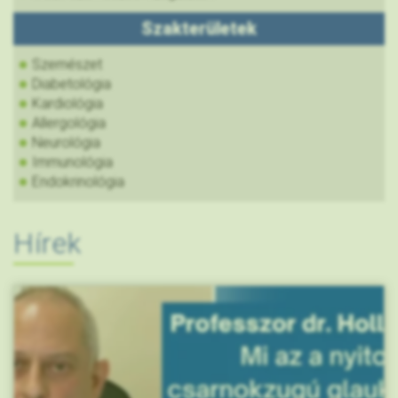
Szakterületek
Szemészet
Diabetológia
Kardiológia
Allergológia
Neurológia
Immunológia
Endokrinológia
Hírek