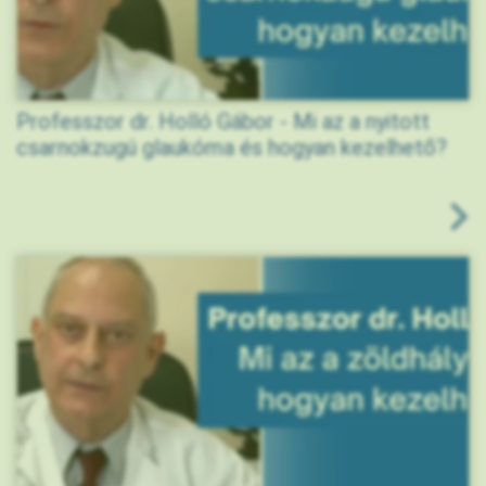
Professzor dr. Holló Gábor - Mi az a nyitott
csarnokzugú glaukóma és hogyan kezelhető?