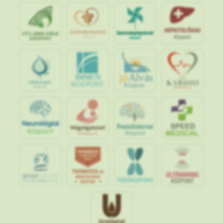
jó
Alvás
IMMUN
KÖZPONT
Központ
S
POR
T
O
R
V
OS
I
KÖ
ZPON
T