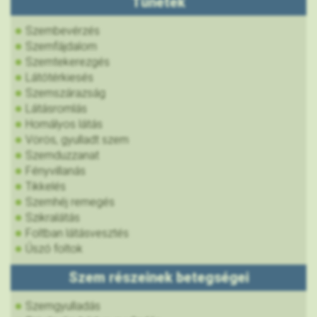
Tünetek
Szembevérzés
Szemfájdalom
Szemtekerezgés
Látótérkiesés
Szemszárazság
Látásromlás
Homályos látás
Vörös, gyulladt szem
Szemduzzanat
Fényvillanás
Tikkelés
Szemhéj remegés
Szikralátás
Foltban látásvesztés
Úszó foltok
Szem részeinek betegségei
Szemgyulladás