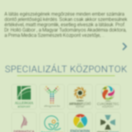
A látás egészségének megőrzése minden ember számára
döntő jelentőségű kérdés. Sokan csak akkor szembesülnek
értékével, miatt megromlik, esetleg elveszik a látásuk. Prof.
Dr. Holló Gábor , a Magyar Tudományos Akadémia doktora,
a Prima Medica Szemészeti Központ vezetője, ...
SPECIALIZÁLT KÖZPONTOK