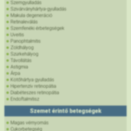
Szemgyulladás
Szivárványhártya-gyulladás
Makula degeneráció
Retinaleválás
Szemfenéki érbetegségek
Uveitis
Panophtalmitis
Zöldhályog
Szürkehályog
Távollátás
Astigmia
Árpa
Kötőhártya gyulladás
Hipertenzív retinopátia
Diabéteszes retinopátia
Endoftalmitisz
Szemet érintő betegségek
Magas vérnyomás
Cukorbetegség