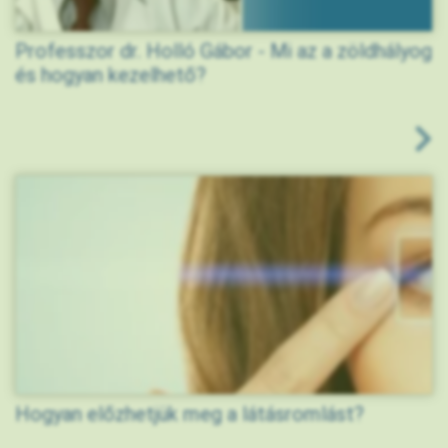
Professzor dr. Holló Gábor - Mi az a zöldhályog
és hogyan kezelhető?
Hogyan előzhetjük meg a látásromlást?