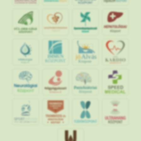
jó
Alvás
IMMUN
KÖZPONT
Központ
S
POR
T
O
R
V
OS
I
KÖ
ZPON
T