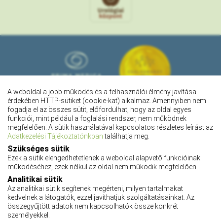
A weboldal a jobb működés és a felhasználói élmény javítása
érdekében HTTP-sütiket (cookie-kat) alkalmaz. Amennyiben nem
fogadja el az összes sütit, előfordulhat, hogy az oldal egyes
funkciói, mint például a foglalási rendszer, nem működnek
megfelelően. A sütik használatával kapcsolatos részletes leírást az
Adatkezelési Tájékoztatónkban
találhatja meg.
Szükséges sütik
Ezek a sütik elengedhetetlenek a weboldal alapvető funkcióinak
működéséhez, ezek nélkül az oldal nem működik megfelelően.
Pályázatok
Analitikai sütik
Adatkezelési tájékoztató
Az analitikai sütik segítenek megérteni, milyen tartalmakat
Adatvédelmi tájékoztató
kedvelnek a látogatók, ezzel javíthatjuk szolgáltatásainkat. Az
Impresszum
összegyűjtött adatok nem kapcsolhatók össze konkrét
Karrier
személyekkel.
ÁSZF