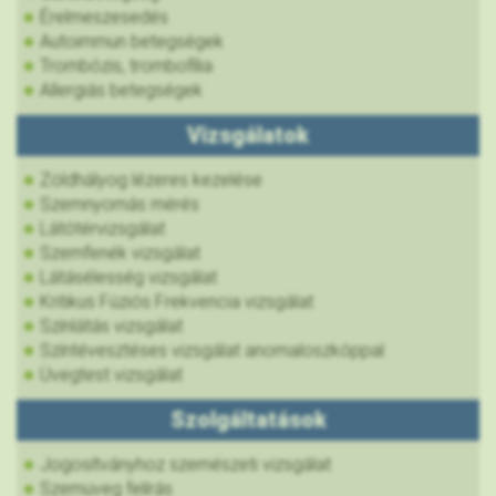
Érelmeszesedés
Autoimmun betegségek
Trombózis, trombofília
Allergiás betegségek
Vizsgálatok
Zöldhályog lézeres kezelése
Szemnyomás mérés
Látótérvizsgálat
Szemfenék vizsgálat
Látásélesség vizsgálat
Kritikus Fúziós Frekvencia vizsgálat
Színlátás vizsgálat
Színtévesztéses vizsgálat anomaloszkóppal
Üvegtest vizsgálat
Szolgáltatások
Jogosítványhoz szemészeti vizsgálat
Szemüveg felírás