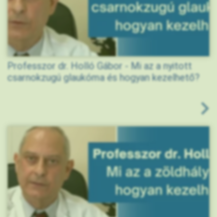
Professzor dr. Holló Gábor - Mi az a nyitott
csarnokzugú glaukóma és hogyan kezelhető?