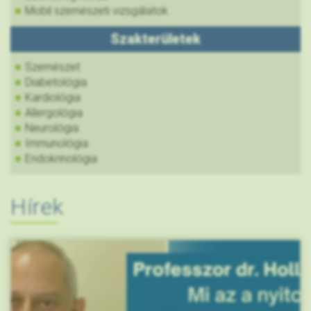
Mobil szemészeti vizsgálatok
Szakterületek
Szemészet
Diabetológia
Kardiológia
Allergológia
Neurológia
Immunológia
Endokrinológia
Hírek