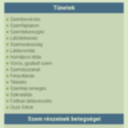
Tünetek
Szembevérzés
Szemfájdalom
Szemtekerezgés
Látótérkiesés
Szemszárazság
Látásromlás
Homályos látás
Vörös, gyulladt szem
Szemduzzanat
Fényvillanás
Tikkelés
Szemhéj remegés
Szikralátás
Foltban látásvesztés
Úszó foltok
Szem részeinek betegségei