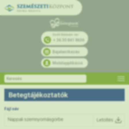
Széll Kálmán tér
+ 36 30 841 8636
Bejelentkezés
Mobilapplikáció
Betegtájékoztatók
Fájl név
Nappali szemnyomásgörbe
Letöltés