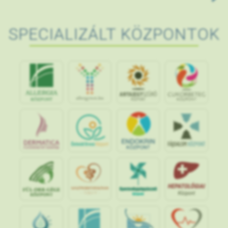
SPECIALIZÁLT KÖZPONTOK