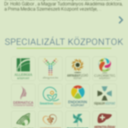
Dr. Holló Gábor , a Magyar Tudományos Akadémia doktora,
a Prima Medica Szemészeti Központ vezetője, ...
SPECIALIZÁLT KÖZPONTOK