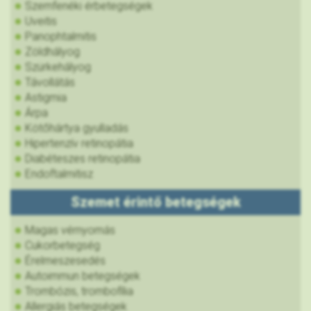
Szemfenéki érbetegségek
Uveitis
Panophtalmitis
Zöldhályog
Szürkehályog
Távollátás
Astigmia
Árpa
Kötőhártya gyulladás
Hipertenzív retinopátia
Diabéteszes retinopátia
Endoftalmitisz
Szemet érintő betegségek
Magas vérnyomás
Cukorbetegség
Érelmeszesedés
Autoimmun betegségek
Trombózis, trombofília
Allergiás betegségek