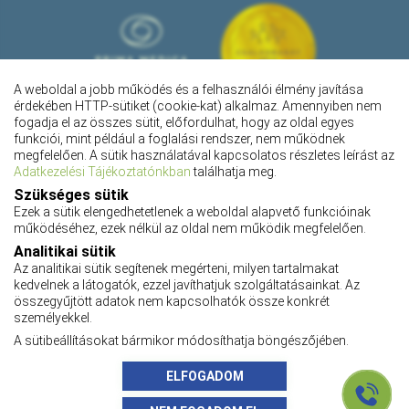
A weboldal a jobb működés és a felhasználói élmény javítása
érdekében HTTP-sütiket (cookie-kat) alkalmaz. Amennyiben nem
fogadja el az összes sütit, előfordulhat, hogy az oldal egyes
funkciói, mint például a foglalási rendszer, nem működnek
megfelelően. A sütik használatával kapcsolatos részletes leírást az
Adatkezelési Tájékoztatónkban
találhatja meg.
Szükséges sütik
Ezek a sütik elengedhetetlenek a weboldal alapvető funkcióinak
működéséhez, ezek nélkül az oldal nem működik megfelelően.
Pályázatok
Analitikai sütik
Adatkezelési tájékoztató
Az analitikai sütik segítenek megérteni, milyen tartalmakat
Adatvédelmi tájékoztató
kedvelnek a látogatók, ezzel javíthatjuk szolgáltatásainkat. Az
Impresszum
összegyűjtött adatok nem kapcsolhatók össze konkrét
Karrier
személyekkel.
ÁSZF
A sütibeállításokat bármikor módosíthatja böngészőjében.
Az oldalon feltüntetett árak az ÁFÁ-t tartalmazzák!
A képek a
Shutterstock.com
és a
Canva.com
licence alapján kerültek felhasználásra.
ELFOGADOM
Copyright 2026 ©
szemeszetikozpont.hu
. Minden jog fenntartva
Grafika:
Manta Marketing
| Programozás:
Appon
és
György Nándor