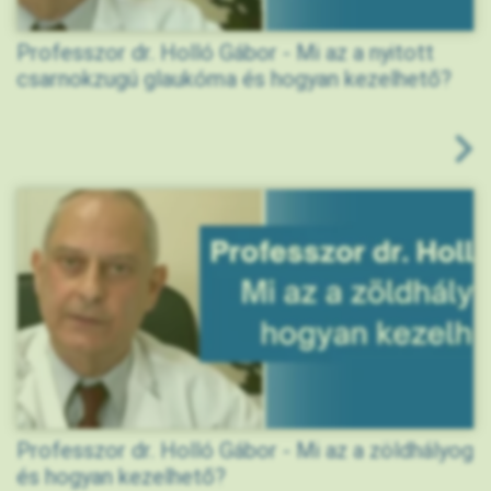
Professzor dr. Holló Gábor - Mi az a nyitott
csarnokzugú glaukóma és hogyan kezelhető?
Professzor dr. Holló Gábor - Mi az a zöldhályog
és hogyan kezelhető?