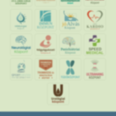
jó
Alvás
IMMUN
KÖZPONT
Központ
S
POR
T
O
R
V
OS
I
KÖ
ZPON
T