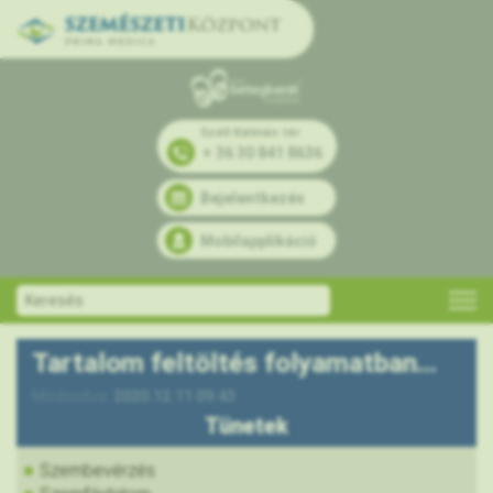
Széll Kálmán tér
+ 36 30 841 8636
Bejelentkezés
Mobilapplikáció
Tartalom feltöltés folyamatban...
Módosítva:
2020.12.11 09:43
Tünetek
Szembevérzés