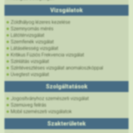
Vizsgálatok
Zöldhályog lézeres kezelése
Szemnyomás mérés
Látótérvizsgálat
Szemfenék vizsgálat
Látásélesség vizsgálat
Kritikus Fúziós Frekvencia vizsgálat
Színlátás vizsgálat
Színtévesztéses vizsgálat anomaloszkóppal
Üvegtest vizsgálat
Szolgáltatások
Jogosítványhoz szemészeti vizsgálat
Szemüveg felírás
Mobil szemészeti vizsgálatok
Szakterületek