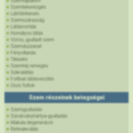
Szemfájdalom
Szemtekerezgés
Látótérkiesés
Szemszárazság
Látásromlás
Homályos látás
Vörös, gyulladt szem
Szemduzzanat
Fényvillanás
Tikkelés
Szemhéj remegés
Szikralátás
Foltban látásvesztés
Úszó foltok
Szem részeinek betegségei
Szemgyulladás
Szivárványhártya-gyulladás
Makula degeneráció
Retinaleválás