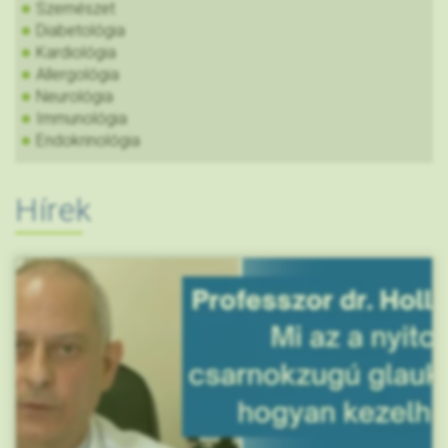
Szemészet
Diabetológia
Kardiológia
Allergológia
Neurológia
Immunológia
Endokrinológia
Hírek