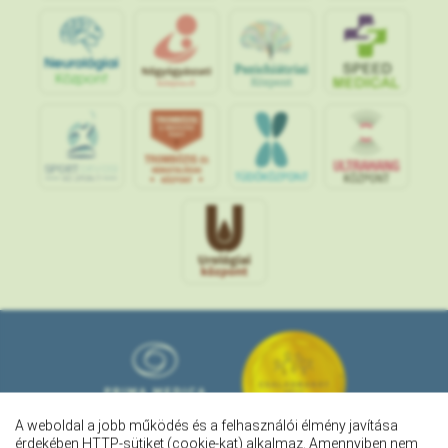
S
POR
T
O
R
V
OS
I
KÖ
ZPON
T
A weboldal a jobb működés és a felhasználói élmény javítása
érdekében HTTP-sütiket (cookie-kat) alkalmaz. Amennyiben nem