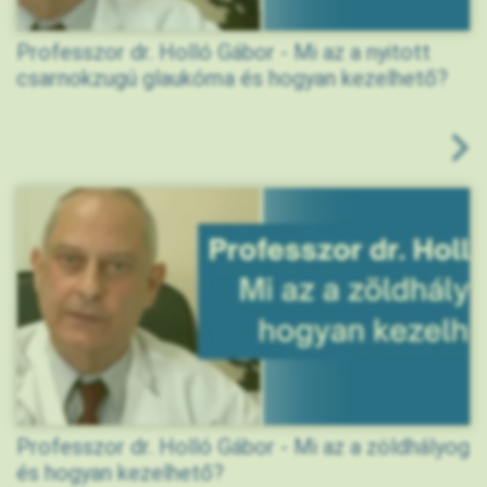
Professzor dr. Holló Gábor - Mi az a nyitott
csarnokzugú glaukóma és hogyan kezelhető?
Professzor dr. Holló Gábor - Mi az a zöldhályog
és hogyan kezelhető?