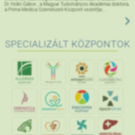
Dr. Holló Gábor , a Magyar Tudományos Akadémia doktora,
a Prima Medica Szemészeti Központ vezetője, ...
SPECIALIZÁLT KÖZPONTOK