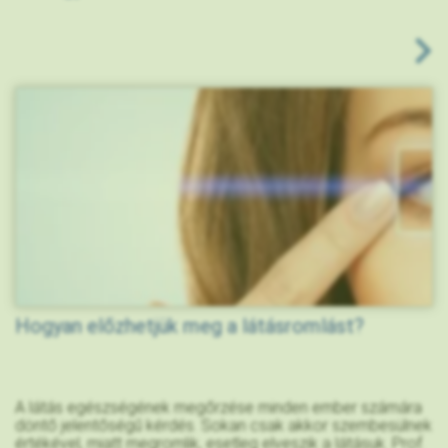
Hogyan előzhetjük meg a látásromlást?
A látás egészségének megőrzése minden ember számára
döntő jelentőségű kérdés. Sokan csak akkor szembesülnek
értékével, miatt megromlik, esetleg elveszik a látásuk. Prof.