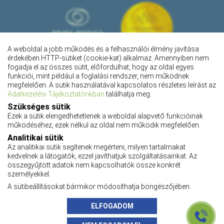
A weboldal a jobb működés és a felhasználói élmény javítása
érdekében HTTP-sütiket (cookie-kat) alkalmaz. Amennyiben nem
fogadja el az összes sütit, előfordulhat, hogy az oldal egyes
funkciói, mint például a foglalási rendszer, nem működnek
megfelelően. A sütik használatával kapcsolatos részletes leírást az
Adatkezelési Tájékoztatónkban
találhatja meg.
Szükséges sütik
Ezek a sütik elengedhetetlenek a weboldal alapvető funkcióinak
működéséhez, ezek nélkül az oldal nem működik megfelelően.
Pályázatok
Analitikai sütik
Adatkezelési tájékoztató
Az analitikai sütik segítenek megérteni, milyen tartalmakat
Adatvédelmi tájékoztató
kedvelnek a látogatók, ezzel javíthatjuk szolgáltatásainkat. Az
Impresszum
összegyűjtött adatok nem kapcsolhatók össze konkrét
Karrier
személyekkel.
ÁSZF
A sütibeállításokat bármikor módosíthatja böngészőjében.
Az oldalon feltüntetett árak az ÁFÁ-t tartalmazzák!
A képek a
Shutterstock.com
és a
Canva.com
licence alapján kerültek felhasználásra.
ELFOGADOM
Copyright 2026 ©
szemeszetikozpont.hu
. Minden jog fenntartva
Grafika:
Manta Marketing
| Programozás:
Appon
és
György Nándor