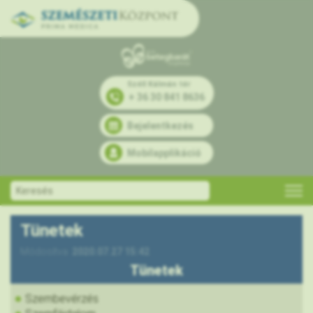
Széll Kálmán tér
+ 36 30 841 8636
Bejelentkezés
Mobilapplikáció
Tünetek
Módosítva:
2020.07.27 15:42
Tünetek
Szembevérzés