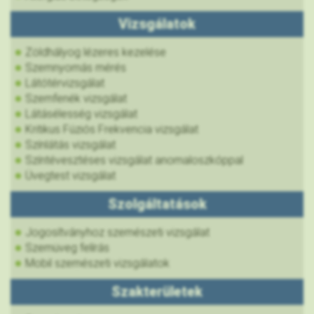
Vizsgálatok
Zöldhályog lézeres kezelése
Szemnyomás mérés
Látótérvizsgálat
Szemfenék vizsgálat
Látásélesség vizsgálat
Kritikus Fúziós Frekvencia vizsgálat
Színlátás vizsgálat
Színtévesztéses vizsgálat anomaloszkóppal
Üvegtest vizsgálat
Szolgáltatások
Jogosítványhoz szemészeti vizsgálat
Szemüveg felírás
Mobil szemészeti vizsgálatok
Szakterületek