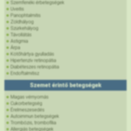
Szemfenéki érbetegségek
Uveitis
Panophtalmitis
Zöldhályog
Szürkehályog
Távollátás
Astigmia
Árpa
Kötőhártya gyulladás
Hipertenzív retinopátia
Diabéteszes retinopátia
Endoftalmitisz
Szemet érintő betegségek
Magas vérnyomás
Cukorbetegség
Érelmeszesedés
Autoimmun betegségek
Trombózis, trombofília
Allergiás betegségek