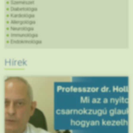
Szemészet
Diabetológia
Kardiológia
Allergológia
Neurológia
Immunológia
Endokrinológia
Hírek