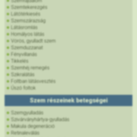
Szemfájdalom
Szemtekerezgés
Látótérkiesés
Szemszárazság
Látásromlás
Homályos látás
Vörös, gyulladt szem
Szemduzzanat
Fényvillanás
Tikkelés
Szemhéj remegés
Szikralátás
Foltban látásvesztés
Úszó foltok
Szem részeinek betegségei
Szemgyulladás
Szivárványhártya-gyulladás
Makula degeneráció
Retinaleválás