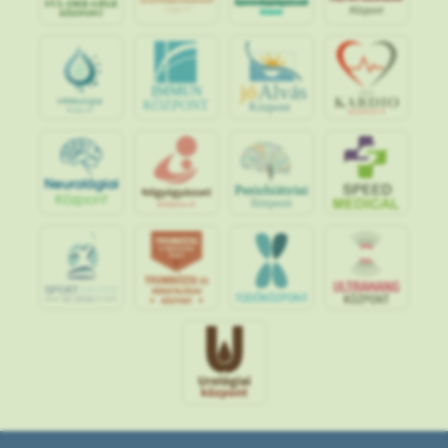
jó
Alvás
IMMUN
KÖZPONT
Központ
S
POR
T
O
R
V
OS
I
KÖ
ZPON
T