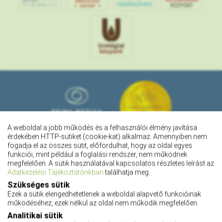
S
POR
T
O
R
V
OS
I
KÖ
ZPON
T
A weboldal a jobb működés és a felhasználói élmény javítása
érdekében HTTP-sütiket (cookie-kat) alkalmaz. Amennyiben nem
fogadja el az összes sütit, előfordulhat, hogy az oldal egyes
funkciói, mint például a foglalási rendszer, nem működnek
megfelelően. A sütik használatával kapcsolatos részletes leírást az
Adatkezelési Tájékoztatónkban
találhatja meg.
Szükséges sütik
Ezek a sütik elengedhetetlenek a weboldal alapvető funkcióinak
működéséhez, ezek nélkül az oldal nem működik megfelelően.
Pályázatok
Analitikai sütik
Adatkezelési tájékoztató