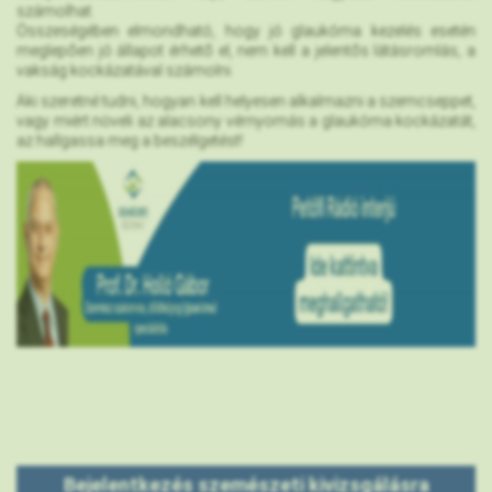
számolhat.
Összeségében elmondható, hogy jó glaukóma kezelés esetén
meglepően jó állapot érhető el, nem kell a jelentős látásromlás, a
vakság kockázatával számolni.
Aki szeretné tudni, hogyan kell helyesen alkalmazni a szemcseppet,
vagy miért növeli az alacsony vérnyomás a glaukóma kockázatát,
az hallgassa meg a beszélgetést!
Bejelentkezés szemészeti kivizsgálásra