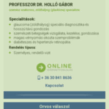
PROFESSZOR DR. HOLLÓ GÁBOR
szemész szakorvos, zöldhályog (glaukóma) specialista
Specialitások:
glaucoma (zöldhályog) speciális diagnosztika és
hosszú távú gondozás
szemészeti betegségek vizsgálata, kezelése, gondozása
magas vérnyomás okozta szemproblémák
diabéteszes és hipertenzív retinopátia
Rendelés típusa:
Személyes, rendelői vizit
ONLINE
IDŐPONTFOGLALÁS
+ 36 30 841 8636
Kapcsolat
Orvos válaszol