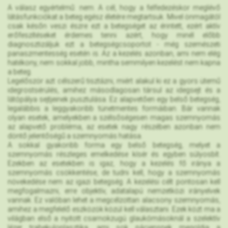
A válasz egyértelmű: nem. A cél, hogy a felfedezéskor meglévő
látásfunkciókat a beteg egész életére megtartsuk. Mivel önmagától
csak későn veszi észre ezt a betegséget az érintett, ezért aktív
erőfeszítéseket érdemes tenni azért, hogy minél előbb
diagnosztizáljuk ezt a betegségcsoportot - még szemészeti
panaszmentesség esetén is. Az a kezelés azonban, ami nem elég
hatékony, nem sokkal jobb, mintha semmilyen kezelést nem kapna
a beteg.
Legelőször azt célszerű tisztázni, miért alakul ki ez a gyors ütemű
idegrostsérülés, amihez másodlagosan társul az idegsejt és a
látópálya sejtjeinek pusztulása. Ez alapvetően egy belső betegség,
legalábbis a leggyakoribb tünetmentes formáiban. Bár vannak
olyan esetek, amelyekben a szélsőségesen magas szemnyomás
az alapvető probléma, az esetek nagy részében azonban nem
döntő jelentőségű a szemnyomás hatása.
A sokkal gyakoribb forma egy belső betegség, melyet a
szemnyomás részleges emelkedése kísér és egyben súlyosbít.
Ezekben az esetekben is igaz, hogy a kezelés fő iránya a
szemnyomás csökkentése, de tudni kell, hogy a szemnyomás
növekedése nem az igazi betegség. A kezelési célt pontosan kell
megfogalmazni, erre objektív, adatalapú nemzetközi irányelvek
vannak. Ez valóban lehet a megcélzottan alacsony szemnyomás,
amihez a megfelelő eszközök közül kell választani. Ezek közt ma a
világban első a nyitott csarnokzugú glaukómásoknál a szelektív
lézer trabekuloplasztika, ami sok páciensnek megoldja a