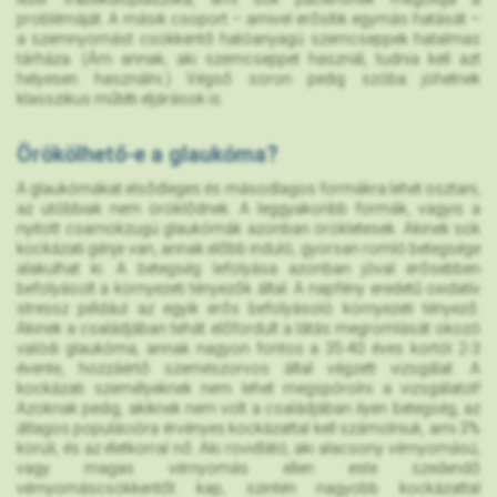
problémáját. A másik csoport – amivel erősítik egymás hatását –
a szemnyomást csökkentő hatóanyagú szemcseppek hatalmas
tárháza. (Ám annak, aki szemcseppet használ, tudnia kell azt
helyesen használni.) Végső soron pedig szóba jöhetnek
klasszikus műtéti eljárások is.
Örökölhető-e a glaukóma?
A glaukómákat elsődleges és másodlagos formákra lehet osztani,
az utóbbiak nem öröklődnek. A leggyakoribb formák, vagyis a
nyitott csarnokzugú glaukómák azonban örökletesek. Akinek sok
kockázati génje van, annak előbb induló, gyorsan romló betegsége
alakulhat ki. A betegség lefolyása azonban jóval erősebben
befolyásolt a környezeti tényezők által. A napfény eredetű oxidatív
stressz például az egyik erős befolyásoló környezeti tényező.
Akinek a családjában tehát előfordult a látás megromlását okozó
valódi glaukóma, annak nagyon fontos a 35-40 éves kortól 2-3
évente, hozzáértő szemészorvos által végzett vizsgálat. A
kockázati személyeknek nem lehet megspórolni a vizsgálatot!
Azoknak pedig, akiknek nem volt a családjában ilyen betegség, az
átlagos populációra érvényes kockázattal kell számolniuk, ami 3%
körüli, és az életkorral nő. Aki rövidlátó, aki alacsony vérnyomású,
vagy magas vérnyomás ellen este szedendő
vérnyomáscsökkentőt kap, szintén nagyobb kockázattal