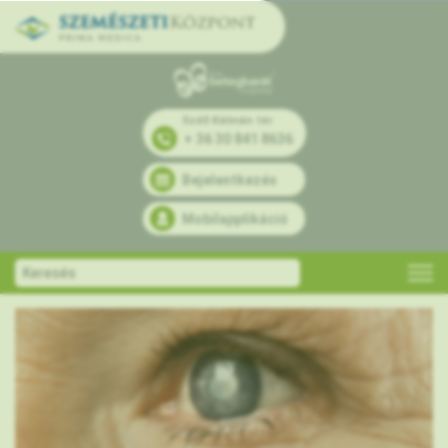
Széll Kálmán tér
+ 36 30 841 8636
Bejelentkezés
Mobilapplikáció