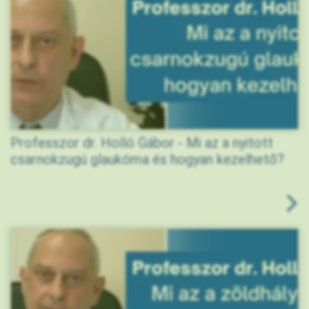
Professzor dr. Holló Gábor - Mi az a nyitott
csarnokzugú glaukóma és hogyan kezelhető?