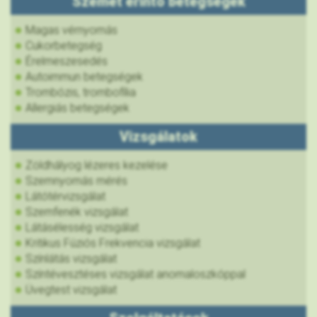
Szemet érintő betegségek
Magas vérnyomás
Cukorbetegség
Érelmeszesedés
Autoimmun betegségek
Trombózis, trombofília
Allergiás betegségek
Vizsgálatok
Zöldhályog lézeres kezelése
Szemnyomás mérés
Látótérvizsgálat
Szemfenék vizsgálat
Látásélesség vizsgálat
Kritikus Fúziós Frekvencia vizsgálat
Színlátás vizsgálat
Színtévesztéses vizsgálat anomaloszkóppal
Üvegtest vizsgálat