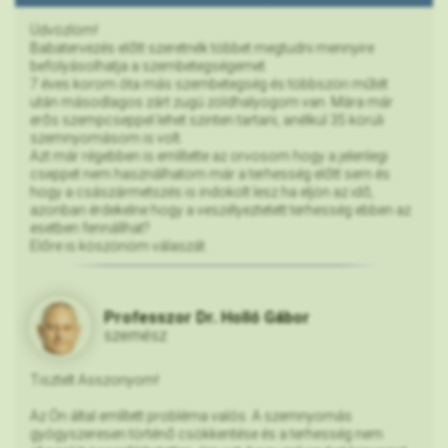
Üdvözlöm!
Babatervezés előtt szeretnék többet megtudni mennyire
befolyásolhatja a szembetegségemet.
7 éves korom óta más szembetegség és többszöri műtét
után másodlagos zárt zugú zöldhalyogom van. Mára már
erős szempcseppel lehet szinten tartani, anélkül 35 körüli
szemnyomásom is volt.
Azt már régebben is említette az orvosom hogy a jelenlegi
cseppet nem használhatom már a terhesség előtt sem és
hogy a császármetszés is indokolt lesz ha eljön az idő,
azonban érdekelne hogy a veszélyeztetett terhesség ebben az
esetben fennállhat?
Előre is köszönöm válaszát.
Professzor Dr. Holló Gábor
szemész
Tisztelt Asszonyom!
Az Ön által említett probléma valós. A szemnyomás
gyógyszeresen történő csökkentése és a terhesség nem