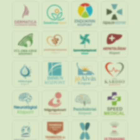
jó
Alvás
IMMUN
KÖZPONT
Központ