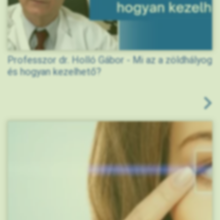
Professzor dr. Holló Gábor - Mi az a zöldhályog
és hogyan kezelhető?