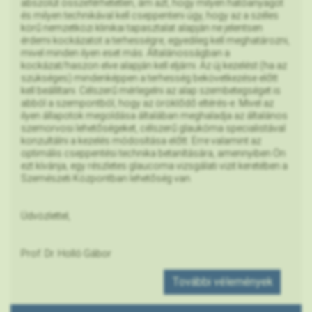
abszolút összeférhetetlen, ám azt, hogy milyen hatóanyagot
és milyen technikával kell cseppenteni úgy, hogy az a széles
körű nemzetközi klinikai tapasztalat alapján ne jelentsen
érdemi kockázatot a terhességre, egyedileg kell meghatározni,
mivel minden ilyen eset más. Általánosságban a
kockázat/haszon elve alapján kell eljárni. Az új kezelést (ha az
szükséges) mindenképpen a terhesség bekövetkezése előtt
kell beállítani. Célszerű mérlegelni az alap szembetegséget is
abból a szempontból, hogy az öröklődő eltérés-e. Mivel az
ilyen állapotok megoldása általában meghaladja az általános
szemorvosi lehetőségeket, célszerű glaukóma specialistával
konzultálni a kezelés módosítása előtt. Erre valamint az
optimális cseppentési technika betanítására, amennyiben Ön
ezt kívánja, egy részletes glaucoma vizsgálati vizit keretében a
Szemészeti Központban lehetőség van.
Üdvözlettel,
Prof. Dr. Holló Gábor
További vélemények