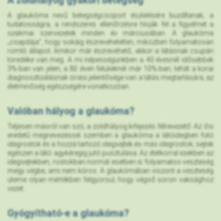
A zöldhályog gyakori betegség
A glaukóma nevű betegségcsoport észlelésére buzdítanak, a
tudatosságra, a rendszeres ellenőrzésre hívják fel a figyelmet a
szakmai szervezetek minden év márciusában. A glaukóma
„csapdája”, hogy sokáig észrevehetetlen, miközben folyamatosan
romló állapot. Amikor már észrevehető, akkor a látásnak csupán
töredéke van meg. A mi népességünkben a 40 évesnél idősebbek
3%-ban van jelen, a 80 éven felülieknél már 10%-ban, tehát a korai
diagnosztizálásnak óriási jelentősége van a látás megtartására, az
életminőség egészségére vonatkozóan.
Valóban hályog a glaukóma?
Teljesen másról van szó, a zöldhályog kifejezés félrevezető. Az ősi
eredetű megnevezéssel szemben a glaukóma a látóidegben futó
idegrostok és a hozzá tartozó idegsejtek és más idegrostok, sejtek
egészen a látó agykéregig jutó pusztulása. Az életkorral ezekben az
idegsejtekben, rostokban normál esetben is folyamatos veszteség
megy végbe, ami nem kóros. A glaukómában viszont a veszteség
üteme olyan mértékben felgyorsul, hogy végső soron vaksághoz
vezet.
Gyógyítható-e a glaukóma?