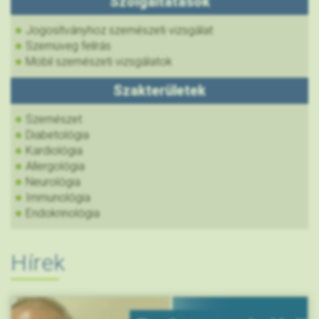
Szolgáltatások
Jogosítványhoz szemészeti vizsgálat
Szemüveg felírás
Mobil szemészeti vizsgálatok
Szakterületek
Szemészet
Diabetológia
Kardiológia
Allergológia
Neurológia
Immunológia
Endokrinológia
Hírek