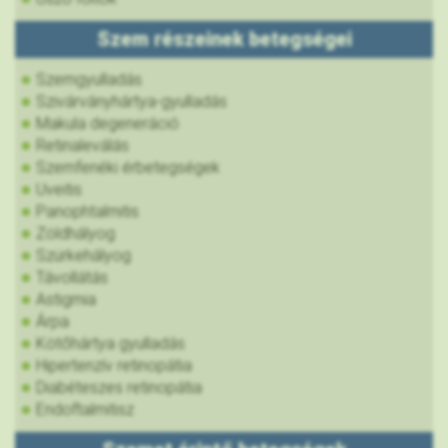
Szem részeinek betegségei
Szemgyulladás
Szivárványhártya-gyulladás
Makula degeneráció
Retinaleválás
Szemfenéki érbetegségek
Uveitis
Panophtalmitis
Zöldhályog
Szürkehályog
Távollátás
Astigmia
Árpa
Kötőhártya gyulladás
Hipertenzív retinopátia
Diabéteszes retinopátia
Endoftalmitisz