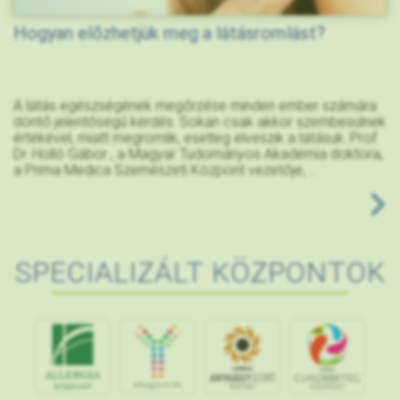
Hogyan előzhetjük meg a látásromlást?
A látás egészségének megőrzése minden ember számára
döntő jelentőségű kérdés. Sokan csak akkor szembesülnek
értékével, miatt megromlik, esetleg elveszik a látásuk. Prof.
Dr. Holló Gábor , a Magyar Tudományos Akadémia doktora,
a Prima Medica Szemészeti Központ vezetője, ...
SPECIALIZÁLT KÖZPONTOK