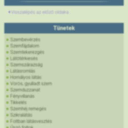
Visszalépés az előző oldalra...
Tünetek
Szembevérzés
Szemfájdalom
Szemtekerezgés
Látótérkiesés
Szemszárazság
Látásromlás
Homályos látás
Vörös, gyulladt szem
Szemduzzanat
Fényvillanás
Tikkelés
Szemhéj remegés
Szikralátás
Foltban látásvesztés
Úszó foltok