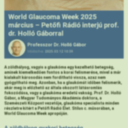
World Glaucoma Week 2025
március – Petőfi Rádió interjú prof.
dr. Holló Gáborral
Professzor Dr. Holló Gábor
Módosítva:
2025.03.12 10:39
A zöldhályog, vagyis a glaukóma egy kezelhető betegség,
aminek kiemelkedően fontos a korai felismerése, mivel a már
kialakult károsodás nem fordítható vissza, azaz nem
gyógyítható meg. Azonban, ha a glaukómát időben felismerik,
akár meg is előzhető az általa okozott látásromlás
fokozódása, vagy a glaukóma eredetű vakság. Prof. Dr. Holló
Gábor, a Magyar Tudományos Akadémia doktora, a
Szemészeti Központ vezetője, glaukóma specialista minden
részletre kitért a Petőfi Rádió Élet. Stílus c. műsorában, a
World Glaucoma Week apropóján.