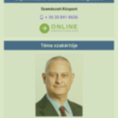
Szemészeti Központ
+ 36 30 841 8636
ONLINE
IDŐPONTFOGLALÁS
Téma szakértője