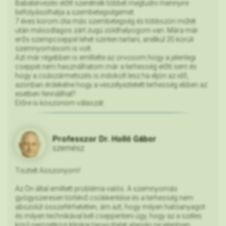
Babatervezés előtt szeretnék többet megtudni mennyire
befolyásolhatja a szembetegségemet.
7 éves korom óta más szembetegség és többszöri műtét
után másodlagos zárt zugú zöldhalyogom van. Mára már
erős szempcseppel lehet szinten tartani, anélkül 35 körüli
szemnyomásom is volt.
Azt már régebben is említette az orvosom hogy a jelenlegi
cseppet nem használhatom már a terhesség előtt sem és
hogy a császármetszés is indokolt lesz ha eljön az idő,
azonban érdekelne hogy a veszélyeztetett terhesség ebben az
esetben fennállhat?
Előre is köszönöm válaszát.
Professzor Dr. Holló Gábor
szemész
Tisztelt Asszonyom!
Az Ön által említett probléma valós. A szemnyomás
gyógyszeresen történő csökkentése és a terhesség nem
abszolút összeférhetetlen, ám azt, hogy milyen hatóanyagot
és milyen technikával kell cseppenteni úgy, hogy az a széles
körű nemzetközi klinikai tapasztalat alapján ne jelentsen