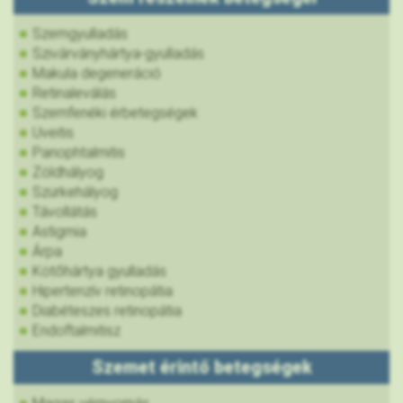
Szemgyulladás
Szivárványhártya-gyulladás
Makula degeneráció
Retinaleválás
Szemfenéki érbetegségek
Uveitis
Panophtalmitis
Zöldhályog
Szürkehályog
Távollátás
Astigmia
Árpa
Kötőhártya gyulladás
Hipertenzív retinopátia
Diabéteszes retinopátia
Endoftalmitisz
Szemet érintő betegségek