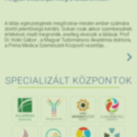
A látás egészségének megőrzése minden ember számára
döntő jelentőségű kérdés. Sokan csak akkor szembesülnek
értékével, miatt megromlik, esetleg elveszik a látásuk. Prof.
Dr. Holló Gábor , a Magyar Tudományos Akadémia doktora,
a Prima Medica Szemészeti Központ vezetője, ...
SPECIALIZÁLT KÖZPONTOK