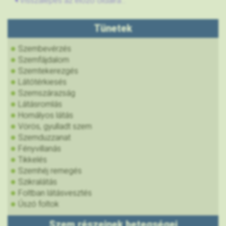
Visszalépés az előző oldalra...
Tünetek
Szembevérzés
Szemfájdalom
Szemtekerezgés
Látótérkiesés
Szemszárazság
Látásromlás
Homályos látás
Vörös, gyulladt szem
Szemduzzanat
Fényvillanás
Tikkelés
Szemhéj remegés
Szikralátás
Foltban látásvesztés
Úszó foltok
Szem részeinek betegségei