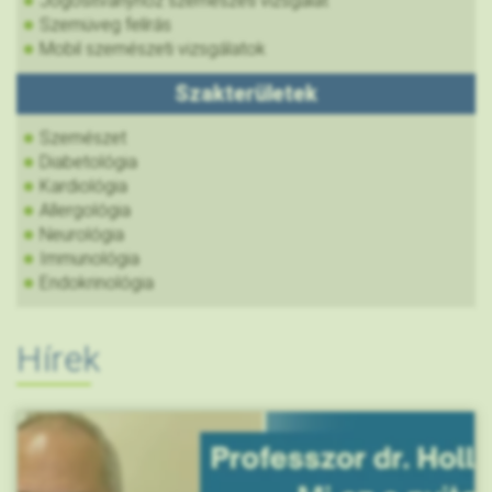
Jogosítványhoz szemészeti vizsgálat
Szemüveg felírás
Mobil szemészeti vizsgálatok
Szakterületek
Szemészet
Diabetológia
Kardiológia
Allergológia
Neurológia
Immunológia
Endokrinológia
Hírek