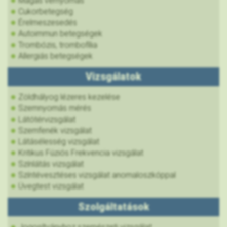
Magas vérnyomás
Cukorbetegség
Érelmeszesedés
Autoimmun betegségek
Trombózis, trombofília
Allergiás betegségek
Vizsgálatok
Zöldhályog lézeres kezelése
Szemnyomás mérés
Látótérvizsgálat
Szemfenék vizsgálat
Látásélesség vizsgálat
Kritikus Fúziós Frekvencia vizsgálat
Színlátás vizsgálat
Színtévesztéses vizsgálat anomaloszkóppal
Üvegtest vizsgálat
Szolgáltatások