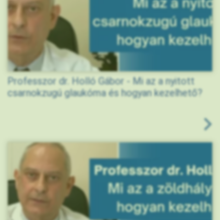
Professzor dr. Holló Gábor - Mi az a nyitott
csarnokzugú glaukóma és hogyan kezelhető?