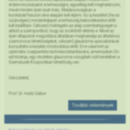
érdemi kockázatot a terhességre, egyedileg kell meghatározni,
mivel minden ilyen eset más. Általánosságban a
kockázat/haszon elve alapján kell eljárni. Az új kezelést (ha az
szükséges) mindenképpen a terhesség bekövetkezése előtt
kell beállítani. Célszerű mérlegelni az alap szembetegséget is
abból a szempontból, hogy az öröklődő eltérés-e. Mivel az
ilyen állapotok megoldása általában meghaladja az általános
szemorvosi lehetőségeket, célszerű glaukóma specialistával
konzultálni a kezelés módosítása előtt. Erre valamint az
optimális cseppentési technika betanítására, amennyiben Ön
ezt kívánja, egy részletes glaucoma vizsgálati vizit keretében a
Szemészeti Központban lehetőség van.
Üdvözlettel,
Prof. Dr. Holló Gábor
További vélemények