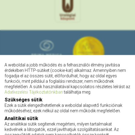
A weboldal a jobb működés és a felhasználói élmény javítása
érdekében HTTP-sütiket (cookie-kat) alkalmaz. Amennyiben nem
fogadja el az összes sütit, előfordulhat, hogy az oldal egyes
funkciói, mint például a foglalási rendszer, nem működnek
megfelelően. A sütik használatával kapcsolatos részletes leírást az
Adatkezelési Tájékoztatónkban
találhatja meg.
Szükséges sütik
Ezek a sütik elengedhetetlenek a weboldal alapvető funkcióinak
működéséhez, ezek nélkül az oldal nem működik megfelelően.
Pályázatok
Analitikai sütik
Adatkezelési tájékoztató
Az analitikai sütik segítenek megérteni, milyen tartalmakat
Adatvédelmi tájékoztató
kedvelnek a látogatók, ezzel javíthatjuk szolgáltatásainkat. Az
Impresszum
összegyűjtött adatok nem kapcsolhatók össze konkrét