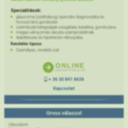
Specialitások:
glaucoma (zöldhályog) speciális diagnosztika és
hosszú távú gondozás
szemészeti betegségek vizsgálata, kezelése, gondozása
magas vérnyomás okozta szemproblémák
diabéteszes és hipertenzív retinopátia
Rendelés típusa:
Személyes, rendelői vizit
ONLINE
IDŐPONTFOGLALÁS
+ 36 30 841 8636
Kapcsolat
Orvos válaszol
Üdvözlöm!