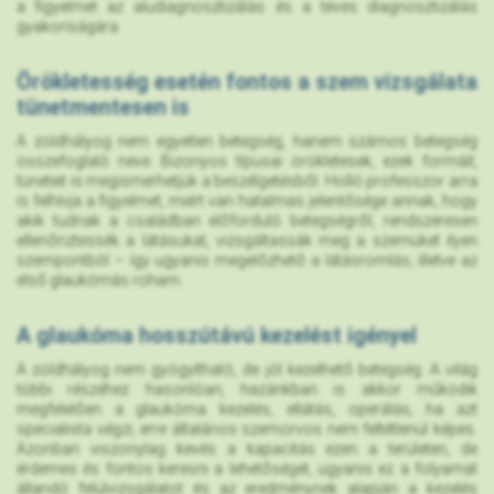
a figyelmet az aludiagnosztizálás és a téves diagnosztizálás
gyakoriságára.
Örökletesség esetén fontos a szem vizsgálata
tünetmentesen is
A zöldhályog nem egyetlen betegség, hanem számos betegség
összefoglaló neve. Bizonyos típusai örökletesek, ezek formáit,
tüneteit is megismerhetjük a beszélgetésből. Holló professzor arra
is felhívja a figyelmet, miért van hatalmas jelentősége annak, hogy
akik tudnak a családban előforduló betegségről, rendszeresen
ellenőriztessék a látásukat, vizsgáltassák meg a szemüket ilyen
szempontból – így ugyanis megelőzhető a látásromlás, illetve az
első glaukómás roham.
A glaukóma hosszútávú kezelést igényel
A zöldhályog nem gyógyítható, de jól kezelhető betegség. A világ
többi részéhez hasonlóan, hazánkban is akkor működik
megfelelően a glaukóma kezelés, ellátás, operálás, ha azt
specialista végzi, erre általános szemorvos nem feltétlenül képes.
Azonban viszonylag kevés a kapacitás ezen a területen, de
érdemes és fontos keresni a lehetőséget, ugyanis ez a folyamat
állandó felülvizsgálatot és az eredménynek alapján a kezelés