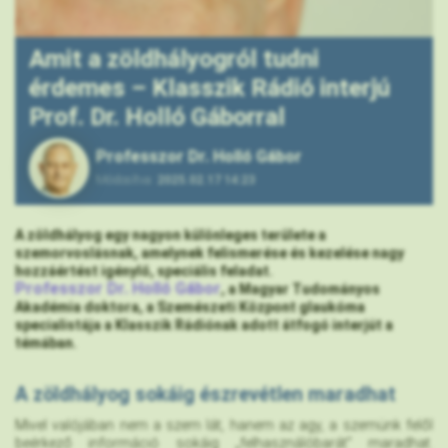
Amit a zöldhályogról tudni
érdemes – Klasszik Rádió interjú
Prof. Dr. Holló Gáborral
Professzor Dr. Holló Gábor
Módosítva:
2025.02.17 14:23
A zöldhályog egy nagyon különleges területe a
szemorvoslásnak, amelynek felismerése és kezelése nagy
hozzáértést igénylő, speciális feladat.
Professzor Dr. Holló Gábor
, a Magyar Tudományos
Akadémia doktora, a Szemészeti Központ glaukóma
specialistája a Klasszik Rádiónak adott átfogó interjút a
témában.
A zöldhályog sokáig észrevétlen maradhat
Mivel valójában nem a szem lát, hanem az agy, a szemünk felől
beérkező információ sokáig „felhasználóbarát” maradhat.