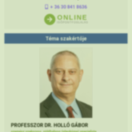
+ 36 30 841 8636
ONLINE
IDŐPONTFOGLALÁS
Téma szakértője
PROFESSZOR DR. HOLLÓ GÁBOR
szemész szakorvos, zöldhályog (glaukóma) specialista