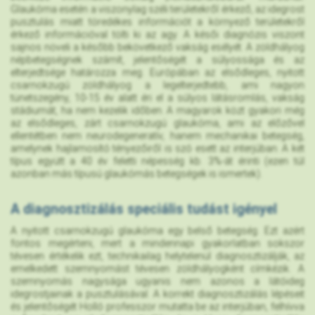
Glaukóma esetén a viszonylag széli területekről érkező, az idegrost
pusztulás miatt töredékes információt a környező területekről
érkező információval tölti ki az agy. A késői diagnózis viszont
sajnos növeli a később bekövetkező vakság esélyét. A zöldhályog
népbetegségnek számít, jelentőségét a súlyossága és az
elterjedtsége határozza meg. Európában az elsődleges, nyitott
csarnokzugú zöldhályog a legelterjedtebb, ami nagyon
tünetszegény, 10-15 év alatt éri el a súlyos látásromlás, vakság
stádiumát, ha nem kezelik időben. A magyarok közt gyakori még
az elsődleges, zárt csarnokzugú glaukóma, ami az előzővel
ellentétben nem neurodegeneratív, hanem mechanikai betegség,
amelynek hajlamosító tényezőiről is szó esett az interjúban. A két
típus együtt a 40 év feletti népesség kb. 3%-át érinti (ezen túl
azonban más típusú glaukómás betegségek is ismertek).
A diagnosztizálás speciális tudást igényel
A nyitott csarnokzugú glaukóma egy belső betegség. Ezt azért
fontos megérteni, mert a mindennapi gyakorlatban sokszor
tévesen értékelik ezt, technikailag helytelenül diagnosztizálják, az
emelkedett szemnyomást tévesen zöldhályogként címkézik. A
szemnyomás nagysága ugyanis nem azonos a látóideg
idegrostjainak a pusztulásával. A korrekt diagnosztizálás lépéseit
és jelentőségét Holló professzor mutatta be az interjúban, felhívva