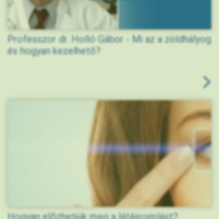
Professzor dr. Holló Gábor - Mi az a zöldhályog
és hogyan kezelhető?
Hogyan előzhetjük meg a látásromlást?