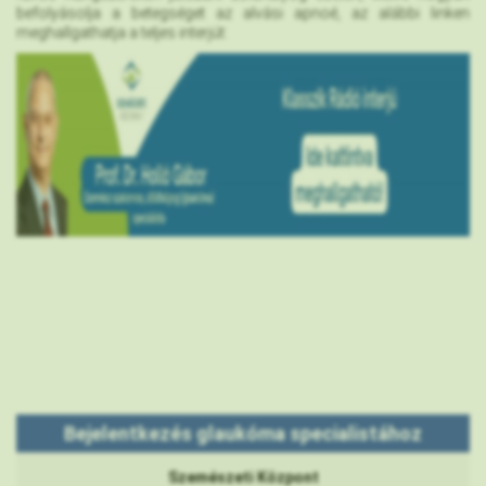
befolyásolja a betegséget az alvási apnoé, az alábbi linken
meghallgathatja a teljes interjút:
Bejelentkezés glaukóma specialistához
Szemészeti Központ