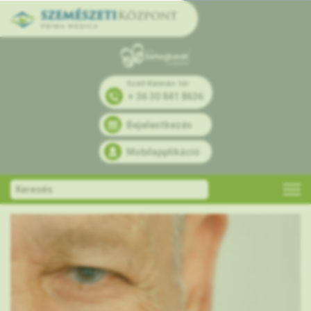
Széll Kálmán tér
+ 36 30 841 8636
Bejelentkezés
Mobilapplikáció