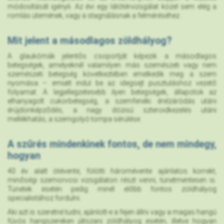
módosítását igényli. Az évi egy látótérvizsgálat közel sem elég a
romlás ütemének, vagy a stagnálásnak a felméréséhez.
Mit jelent a másodlagos zöldhályog?
A glaukómák jelentős csoportját képezik a másodlagos
betegségek, amelyeknél valamilyen más szemészeti vagy nem
szemészeti betegség következtében emelkedik meg a szem
nyomása – emiatt indul be az idegsejt pusztuláshoz vezető
folyamat. A legjellegzetesebb ilyen betegségek, állapotok az
elhanyagolt cukorbetegség, a szemfenéki érelzáródás utáni
érújdonképződés, a nagy dózisú szteroidkezelés utáni
mellékhatás, a szemgolyó tompa sérülése.
A szűrés mindenkinek fontos, de nem mindegy,
hogyan
40 év alatt ötévente, fölötti háromévente ajánlatos korrekt,
minőségi szemorvosi vizsgálaton részt venni, tünetmentesen is.
Tünetek esetén pedig minél előbb fontos zöldhályog
specialistához fordulni.
Aki azt is szeretné tudni, ajánlott-e a fejen állni vagy a magas hangú
fúvós hangszereken játszani zöldhályog esetén, illetve hogyan