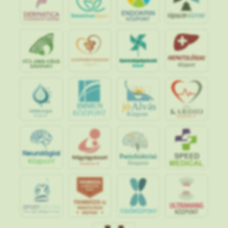
jó
Alvás
IMMUN
KÖZPONT
Központ
S
POR
T
O
R
V
OS
I
KÖ
ZPON
T